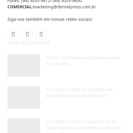
Fones: (44) 3033-9812/ (44) 3033-9800
COMERCIAL:
marketing@dentalpress.com.br
Siga-nos também em nossas redes sociais:
Facebook
Instagram
YouTube
MAIS ACESSADAS
Mouse controlado pela língua chega
ao mercado
AGOSTO 7, 2026
CFO muda regras de sedação em
procedimentos odontológicos
AGOSTO 5, 2026
Invisalign® reforça importância da
saúde bucal na adolescência em nova