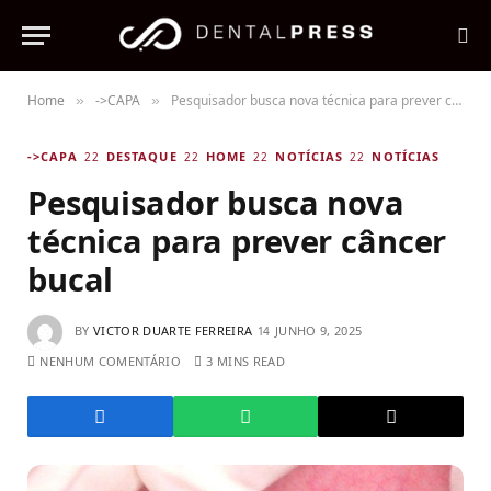
Home
->CAPA
Pesquisador busca nova técnica para prever câncer bucal
»
»
->CAPA
DESTAQUE
HOME
NOTÍCIAS
NOTÍCIAS
Pesquisador busca nova
técnica para prever câncer
bucal
BY
VICTOR DUARTE FERREIRA
JUNHO 9, 2025
NENHUM COMENTÁRIO
3 MINS READ