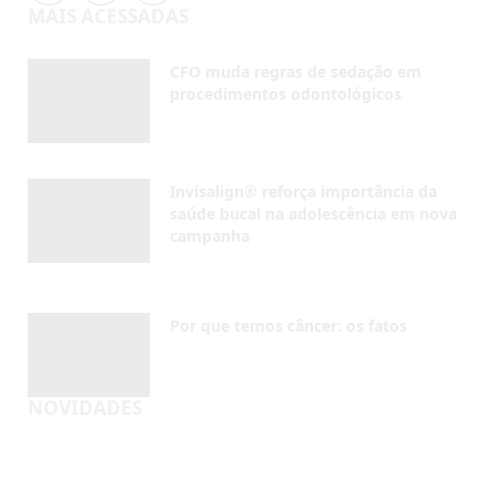
MAIS ACESSADAS
CFO muda regras de sedação em
procedimentos odontológicos
AGOSTO 5, 2026
Invisalign® reforça importância da
saúde bucal na adolescência em nova
campanha
AGOSTO 4, 2026
Por que temos câncer: os fatos
AGOSTO 4, 2026
NOVIDADES