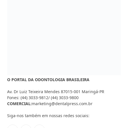
O PORTAL DA ODONTOLOGIA BRASILEIRA
Av. Dr Luiz Teixeira Mendes 87015-001 Maringá-PR
Fones: (44) 3033-9812/ (44) 3033-9800
COMERCIAL:
marketing@dentalpress.com.br
Siga-nos também em nossas redes sociais:
Facebook
Instagram
YouTube
MAIS ACESSADAS
Mouse controlado pela língua chega
ao mercado
AGOSTO 7, 2026
CFO muda regras de sedação em
procedimentos odontológicos