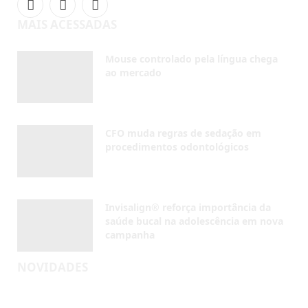
AGOSTO 5, 2026
Invisalign® reforça importância da
saúde bucal na adolescência em nova
campanha
AGOSTO 4, 2026
NOVIDADES
Inscreva-se
Receba em seu e-mail as últimas notícias do mundo da
odontologia