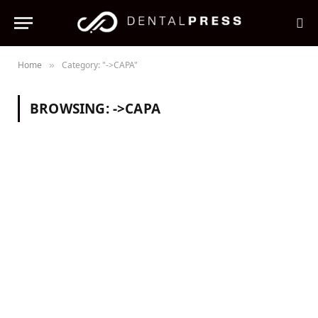
Home
Category: "->CAPA"
»
BROWSING:
->CAPA