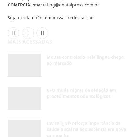
COMERCIAL:
marketing@dentalpress.com.br
Siga-nos também em nossas redes sociais:
Facebook
Instagram
YouTube
MAIS ACESSADAS
Mouse controlado pela língua chega
ao mercado
AGOSTO 7, 2026
CFO muda regras de sedação em
procedimentos odontológicos
AGOSTO 5, 2026
Invisalign® reforça importância da
saúde bucal na adolescência em nova
campanha