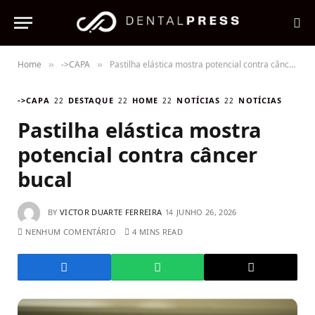
Home
->CAPA
Pastilha elástica mostra potencial contra câncer bucal
»
»
->CAPA
DESTAQUE
HOME
NOTÍCIAS
NOTÍCIAS
Pastilha elástica mostra
potencial contra câncer
bucal
BY
VICTOR DUARTE FERREIRA
JUNHO 26, 2026
NENHUM COMENTÁRIO
4 MINS READ