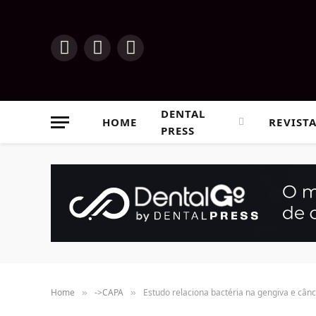
Instagram
Facebook
YouTube
DENTAL
HOME
REVIST
PRESS
Home
->CAPA
Estudo relaciona bactéria na gengiva e câ
»
»