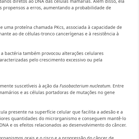
anos diretos ao DNA das células mamárias. Além disso, ela
s propensos a erros, aumentando a probabilidade de
 de uma proteína chamada PKcs, associada à capacidade de
ante ao de células-tronco cancerígenas e à resistência à
a bactéria também provocou alterações celulares
aracterizadas pelo crescimento excessivo ou pela
rmente suscetíveis à ação da
Fusobacterium nucleatum
. Entre
s mamários e as células portadoras de mutações no gene
a presente na superfície celular que facilita a adesão e a
aiores quantidades do microrganismo e conseguem mantê-lo
DNA e os efeitos relacionados ao desenvolvimento do câncer.
rganismos orais e o risco e a progressão do câncer de