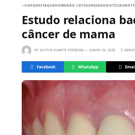
->CAPA
DESTAQUE
HOME
NÃO CATEGORIZADO
NOTÍCIAS
NOTÍ
Estudo relaciona ba
câncer de mama
BY
VICTOR DUARTE FERREIRA
JUNHO 24, 2026
NENH
Facebook
WhatsApp
Emai