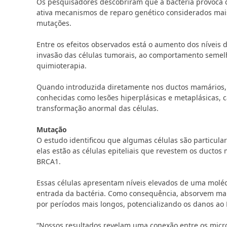
Os pesquisadores descobriram que a bactéria provoca d
ativa mecanismos de reparo genético considerados mai
mutações.
Entre os efeitos observados está o aumento dos níveis
invasão das células tumorais, ao comportamento semelh
quimioterapia.
Quando introduzida diretamente nos ductos mamários, 
conhecidas como lesões hiperplásicas e metaplásicas, c
transformação anormal das células.
Mutação
O estudo identificou que algumas células são particula
elas estão as células epiteliais que revestem os ducto
BRCA1.
Essas células apresentam níveis elevados de uma molécul
entrada da bactéria. Como consequência, absorvem m
por períodos mais longos, potencializando os danos ao 
“Nossos resultados revelam uma conexão entre os micro