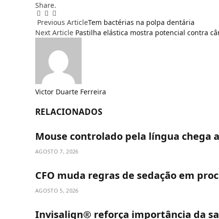
Share.
Facebook
Email
WhatsApp
Previous Article
Tem bactérias na polpa dentária
Next Article
Pastilha elástica mostra potencial contra c
Victor Duarte Ferreira
RELACIONADOS
Mouse controlado pela língua chega 
AGOSTO 7, 2026
CFO muda regras de sedação em proc
AGOSTO 5, 2026
Invisalign® reforça importância da s