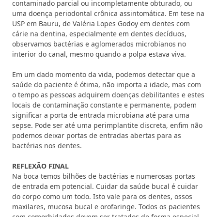
contaminado parcial ou incompletamente obturado, ou
uma doença periodontal crônica assintomática. Em tese na
USP em Bauru, de Valéria Lopes Godoy em dentes com
cárie na dentina, especialmente em dentes decíduos,
observamos bactérias e aglomerados microbianos no
interior do canal, mesmo quando a polpa estava viva.
Em um dado momento da vida, podemos detectar que a
saúde do paciente é ótima, não importa a idade, mas com
o tempo as pessoas adquirem doenças debilitantes e estes
locais de contaminação constante e permanente, podem
significar a porta de entrada microbiana até para uma
sepse. Pode ser até uma perimplantite discreta, enfim não
podemos deixar portas de entradas abertas para as
bactérias nos dentes.
REFLEXÃO FINAL
Na boca temos bilhões de bactérias e numerosas portas
de entrada em potencial. Cuidar da saúde bucal é cuidar
do corpo como um todo. Isto vale para os dentes, ossos
maxilares, mucosa bucal e orofaringe. Todos os pacientes
com comorbidades devem ser tratados de forma especial,