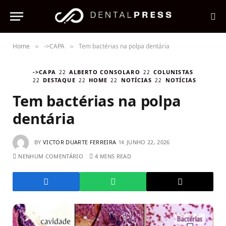
Home
->CAPA
Tem bactérias na polpa dentária
»
»
->CAPA
ALBERTO CONSOLARO
COLUNISTAS
DESTAQUE
HOME
NOTÍCIAS
NOTÍCIAS
Tem bactérias na polpa
dentária
BY
VICTOR DUARTE FERREIRA
JUNHO 22, 2026
NENHUM COMENTÁRIO
4 MINS READ