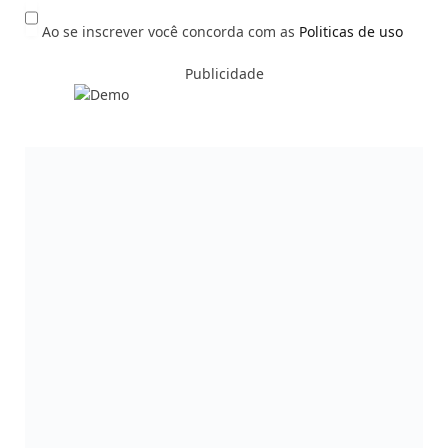
Ao se inscrever você concorda com as
Politicas de uso
Publicidade
O PORTAL DA ODONTOLOGIA BRASILEIRA
Av. Dr Luiz Teixeira Mendes 87015-001 Maringá-PR
Fones: (44) 3033-9812/ (44) 3033-9800
COMERCIAL:
marketing@dentalpress.com.br
Siga-nos também em nossas redes sociais:
Facebook
Instagram
YouTube
MAIS ACESSADAS