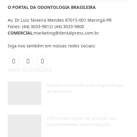
Mouse controlado pela língua chega
ao mercado
AGOSTO 7, 2026
CFO muda regras de sedação em
procedimentos odontológicos
AGOSTO 5, 2026
Invisalign® reforça importância da
saúde bucal na adolescência em nova
campanha
AGOSTO 4, 2026
NOVIDADES
Inscreva-se