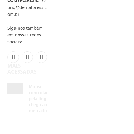
Siga-nos também
em nossas redes
sociais:
Facebook
Instagram
YouTube
MAIS
ACESSADAS
Mouse
controlado
pela língua
chega ao
mercado
AGOSTO 7,
2026
CFO muda
regras de
sedação em