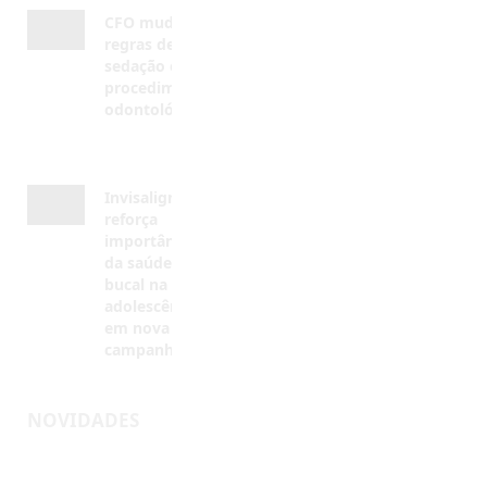
procedimentos
odontológicos
AGOSTO 5, 2026
Invisalign®
reforça
importância
da saúde
bucal na
adolescência
em nova
campanha
AGOSTO 4,
2026
NOVIDADES
Inscreva-