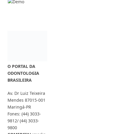
O PORTAL DA
ODONTOLOGIA
BRASILEIRA
Av. Dr Luiz Teixeira
Mendes 87015-001
Maringá-PR
Fones: (44) 3033-
9812/ (44) 3033-
9800
COMERCIAL:
marke
ting@dentalpress.c
om.br