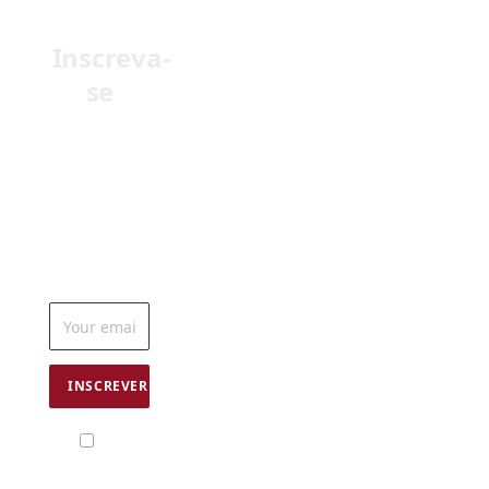
se
Receba em
seu e-mail as
últimas
notícias do
mundo da
odontologia
Eu
concordo com
os termos
da
Política de
uso