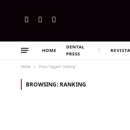
Instagram
Facebook
YouTube
DENTAL
HOME
REVIST
PRESS
Home
Posts Tagged "ranking"
»
BROWSING:
RANKING