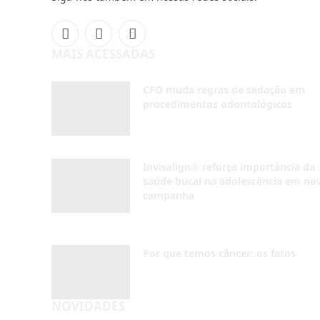
saúde bucal na adolescência em no
campanha
AGOSTO 4, 2026
Por que temos câncer: os fatos
AGOSTO 4, 2026
NOVIDADES
Inscreva-se
Receba em seu e-mail as últimas notícias do
mundo da odontologia