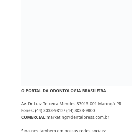
O PORTAL DA ODONTOLOGIA BRASILEIRA
Av. Dr Luiz Teixeira Mendes 87015-001 Maringá-PR
Fones: (44) 3033-9812/ (44) 3033-9800
COMERCIAL:
marketing@dentalpress.com.br
Siga-nos também em nossas redes sociais:
Facebook
Instagram
YouTube
MAIS ACESSADAS
CFO muda regras de sedação em
procedimentos odontológicos
AGOSTO 5, 2026
Invisalign® reforça importância da