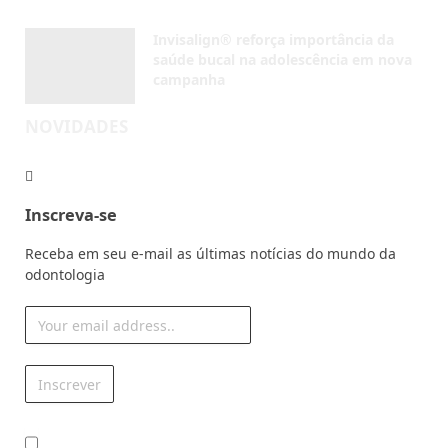
Invisalign® reforça importância da
saúde bucal na adolescência em nova
campanha
AGOSTO 4, 2026
NOVIDADES
Inscreva-se
Receba em seu e-mail as últimas notícias do mundo da
odontologia