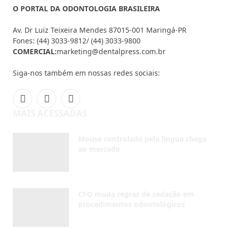
O PORTAL DA ODONTOLOGIA BRASILEIRA
Av. Dr Luiz Teixeira Mendes 87015-001 Maringá-PR
Fones: (44) 3033-9812/ (44) 3033-9800
COMERCIAL:
marketing@dentalpress.com.br
Siga-nos também em nossas redes sociais:
Facebook
Instagram
YouTube
MAIS ACESSADAS
Mouse controlado pela língua chega
ao mercado
AGOSTO 7, 2026
CFO muda regras de sedação em
procedimentos odontológicos
AGOSTO 5, 2026