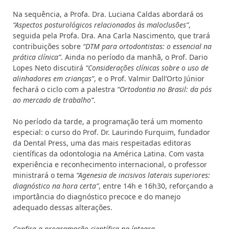
Na sequência, a Profa. Dra. Luciana Caldas abordará os
“Aspectos posturológicos relacionados às maloclusões”
,
seguida pela Profa. Dra. Ana Carla Nascimento, que trará
contribuições sobre
“DTM para ortodontistas: o essencial na
prática clínica”
. Ainda no período da manhã, o Prof. Dario
Lopes Neto discutirá
“Considerações clínicas sobre o uso de
alinhadores em crianças”
, e o Prof. Valmir Dall’Orto Júnior
fechará o ciclo com a palestra
“Ortodontia no Brasil: da pós
ao mercado de trabalho”
.
No período da tarde, a programação terá um momento
especial: o curso do Prof. Dr. Laurindo Furquim, fundador
da Dental Press, uma das mais respeitadas editoras
científicas da odontologia na América Latina. Com vasta
experiência e reconhecimento internacional, o professor
ministrará o tema
“Agenesia de incisivos laterais superiores:
diagnóstico na hora certa”
, entre 14h e 16h30, reforçando a
importância do diagnóstico precoce e do manejo
adequado dessas alterações.
Confira a programação científica na íntegra