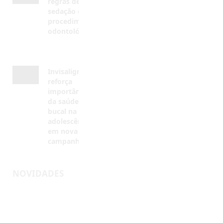
AGOSTO 5, 2026
Invisalign®
reforça
importância
da saúde
bucal na
adolescência
em nova
campanha
AGOSTO 4,
2026
NOVIDADES
Inscreva-
se