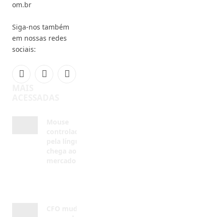
em nossas redes
sociais:
Facebook
Instagram
YouTube
MAIS
ACESSADAS
Mouse
controlado
pela língua
chega ao
mercado
AGOSTO 7,
2026
CFO muda
regras de
sedação em
procedimentos
odontológicos