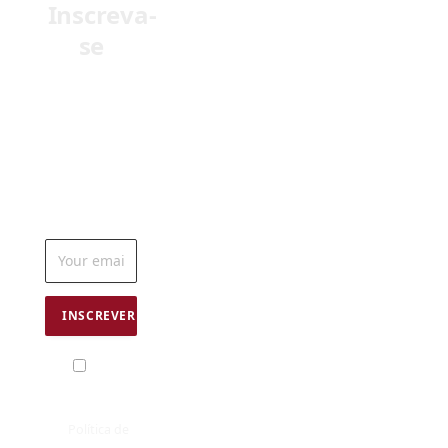
Receba em
seu e-mail as
últimas
notícias do
mundo da
odontologia
Eu
concordo com
os termos
da
Política de
uso
© 1990 - 2026 - Dental Press Ensino e Pesquisa. Todos
Direitos Reservados