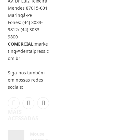
9812/ (44) 3033-
9800
COMERCIAL:
marke
ting@dentalpress.c
om.br
Siga-nos também
em nossas redes
sociais:
Facebook
Instagram
YouTube
MAIS
ACESSADAS
Mouse
controlado
pela língua
chega ao
mercado