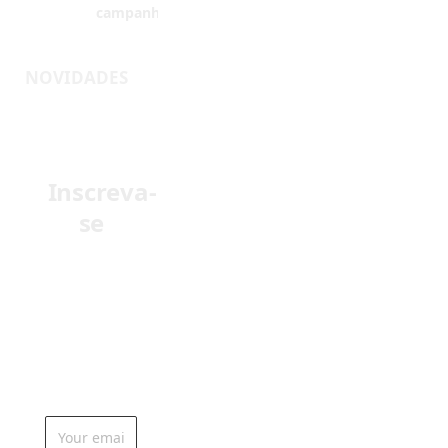
Inscreva-
se
Receba em
seu e-mail as
últimas
notícias do
mundo da
odontologia