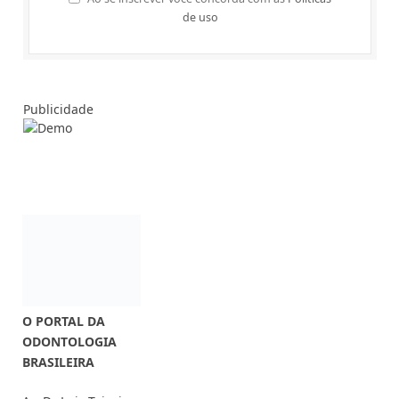
de uso
Publicidade
O PORTAL DA
ODONTOLOGIA
BRASILEIRA
Av. Dr Luiz Teixeira
Mendes 87015-001
Maringá-PR
Fones: (44) 3033-