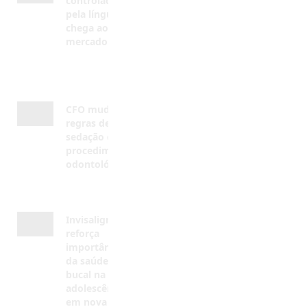
AGOSTO 7,
2026
CFO muda
regras de
sedação em
procedimentos
odontológicos
AGOSTO 5, 2026
Invisalign®
reforça
importância
da saúde
bucal na
adolescência
em nova
campanha
AGOSTO 4,
2026
NOVIDADES