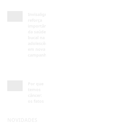
importância
da saúde
bucal na
adolescência
em nova
campanha
AGOSTO 4,
2026
Por que
temos
câncer:
os fatos
AGOSTO 4,
2026
NOVIDADES