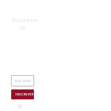
Inscreva-
se
Receba em
seu e-mail as
últimas
notícias do
mundo da
odontologia
Eu
concordo com
os termos
da
Política de
uso