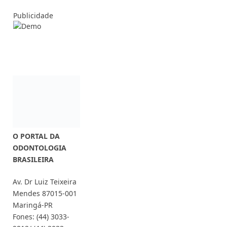
Publicidade
O PORTAL DA
ODONTOLOGIA
BRASILEIRA
Av. Dr Luiz Teixeira
Mendes 87015-001
Maringá-PR
Fones: (44) 3033-
9812/ (44) 3033-
9800
COMERCIAL:
marke
ting@dentalpress.c