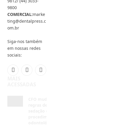
om.br
Siga-nos também
em nossas redes
sociais:
Facebook
Instagram
YouTube
MAIS
ACESSADAS
CFO muda
regras de
sedação em
procedimentos
odontológicos
AGOSTO 5, 2026
Invisalign®
reforça