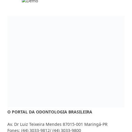
O PORTAL DA ODONTOLOGIA BRASILEIRA
Av. Dr Luiz Teixeira Mendes 87015-001 Maringá-PR
Fones: (44) 3033-9812/ (44) 3033-9800
COMERCIAL:
marketing@dentalpress.com.br
Siga-nos também em nossas redes sociais:
Facebook
Instagram
YouTube
MAIS ACESSADAS
Mouse controlado pela língua chega
ao mercado