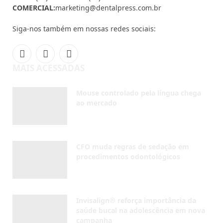
AGOSTO 7, 2026
CFO muda regras de sedação em
procedimentos odontológicos
AGOSTO 5, 2026
Invisalign® reforça importância da
saúde bucal na adolescência em nova
campanha
AGOSTO 4, 2026
NOVIDADES
Inscreva-se
Receba em seu e-mail as últimas notícias do mundo da
odontologia