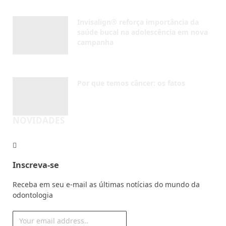
Invisalign® reforça importância da
saúde bucal na adolescência em nova
campanha
AGOSTO 4, 2026
Por que temos câncer: os fatos
AGOSTO 4, 2026
NOVIDADES
Inscreva-se
Receba em seu e-mail as últimas notícias do mundo da
odontologia