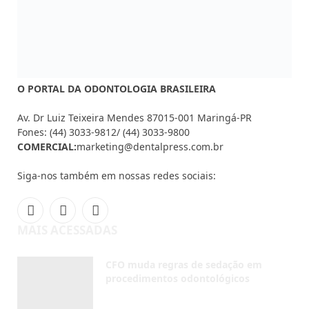
O PORTAL DA ODONTOLOGIA BRASILEIRA
Av. Dr Luiz Teixeira Mendes 87015-001 Maringá-PR
Fones: (44) 3033-9812/ (44) 3033-9800
COMERCIAL:
marketing@dentalpress.com.br
Siga-nos também em nossas redes sociais:
Facebook
Instagram
YouTube
MAIS ACESSADAS
CFO muda regras de sedação em
procedimentos odontológicos
AGOSTO 5, 2026