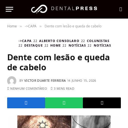
Home
->CAPA
Dente com lesão e queda de cabelo
»
»
->CAPA
ALBERTO CONSOLARO
COLUNISTAS
DESTAQUE
HOME
NOTÍCIAS
NOTÍCIAS
Dente com lesão e queda
de cabelo
BY
VICTOR DUARTE FERREIRA
JUNHO 15, 2026
NENHUM COMENTÁRIO
3 MINS READ