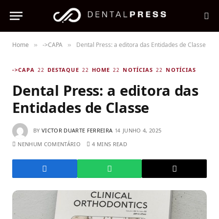
Home
->CAPA
Dental Press: a editora das Entidades de Classe
»
»
->CAPA
DESTAQUE
HOME
NOTÍCIAS
NOTÍCIAS
Dental Press: a editora das
Entidades de Classe
BY
VICTOR DUARTE FERREIRA
JUNHO 4, 2025
NENHUM COMENTÁRIO
4 MINS READ