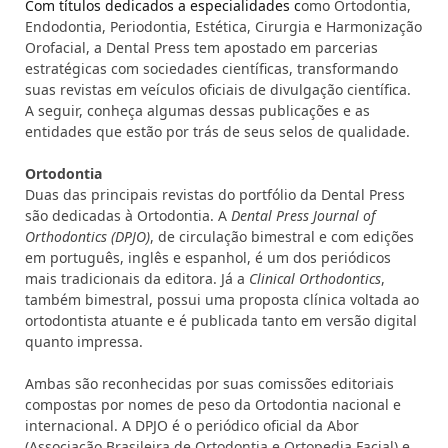
Com títulos dedicados a especialidades c
omo Ortodontia,
Endodontia, Periodontia, Estética, Cirurgia e Harmonização
Orofacial, a Dental Press tem apostado em parcerias
estratégicas com sociedades científicas, transformando
suas revistas em veículos oficiais de divulgação científica.
A seguir, conheça algumas dessas publicações e as
entidades que estão por trás de seus selos de qualidade.
Ortodontia
Duas das principais revistas do portfólio da Dental Press
são dedicadas à Ortodontia. A
Dental Press Journal of
Orthodontics (DPJO)
, de circulação bimestral e com edições
em português, inglês e espanhol, é um dos periódicos
mais tradicionais da editora. Já a
Clinical Orthodontics
,
também bimestral, possui uma proposta clínica voltada ao
ortodontista atuante e é publicada tanto em versão digital
quanto impressa.
Ambas são reconhecidas por suas comissões editoriais
compostas por nomes de peso da Ortodontia nacional e
internacional. A DPJO é o periódico oficial da Abor
(Associação Brasileira de Ortodontia e Ortopedia Facial) e