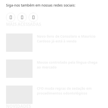
Siga-nos também em nossas redes sociais:
Facebook
Instagram
YouTube
MAIS ACESSADAS
Novo livro de Consolaro e Maurício
Cardoso já está à venda
AGOSTO 10, 2026
Mouse controlado pela língua chega
ao mercado
AGOSTO 7, 2026
CFO muda regras de sedação em
procedimentos odontológicos
AGOSTO 5, 2026
NOVIDADES