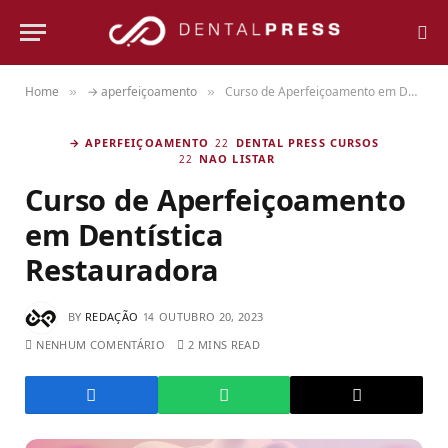
Home
→ aperfeiçoamento
Curso de Aperfeiçoamento em Dentística Restauradora
»
»
→ APERFEIÇOAMENTO
DENTAL PRESS CURSOS
NAO LISTAR
Curso de Aperfeiçoamento
em Dentística
Restauradora
BY
REDAÇÃO
OUTUBRO 20, 2023
NENHUM COMENTÁRIO
2 MINS READ