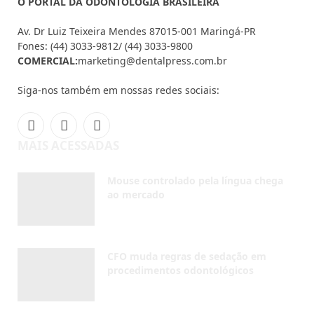
Mouse controlado pela língua chega
ao mercado
AGOSTO 7, 2026
CFO muda regras de sedação em
procedimentos odontológicos
AGOSTO 5, 2026
Invisalign® reforça importância da
saúde bucal na adolescência em nova
campanha
AGOSTO 4, 2026
NOVIDADES
Inscreva-se