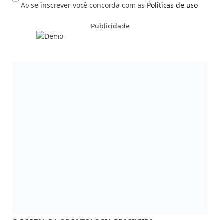
Ao se inscrever você concorda com as
Politicas de uso
Publicidade
O PORTAL DA ODONTOLOGIA BRASILEIRA
Av. Dr Luiz Teixeira Mendes 87015-001 Maringá-PR
Fones: (44) 3033-9812/ (44) 3033-9800
COMERCIAL:
marketing@dentalpress.com.br
Siga-nos também em nossas redes sociais:
Facebook
Instagram
YouTube
MAIS ACESSADAS