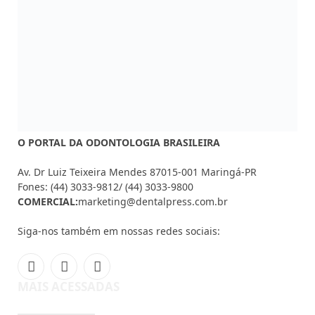
Av. Dr Luiz Teixeira Mendes 87015-001 Maringá-PR
Fones: (44) 3033-9812/ (44) 3033-9800
COMERCIAL:
marketing@dentalpress.com.br
Siga-nos também em nossas redes sociais:
Facebook
Instagram
YouTube
MAIS ACESSADAS
Mouse controlado pela língua chega
ao mercado
AGOSTO 7, 2026
CFO muda regras de sedação em
procedimentos odontológicos
AGOSTO 5, 2026
Invisalign® reforça importância da