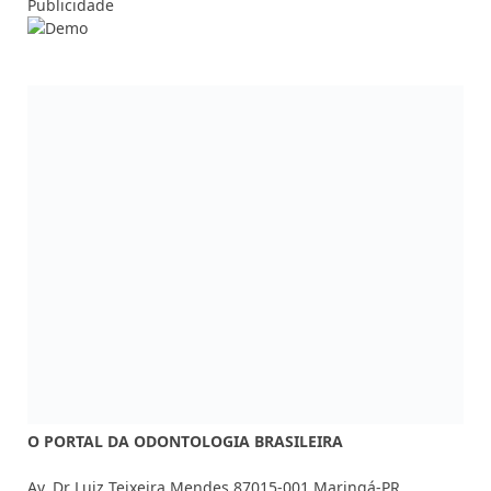
Publicidade
O PORTAL DA ODONTOLOGIA BRASILEIRA
Av. Dr Luiz Teixeira Mendes 87015-001 Maringá-PR
Fones: (44) 3033-9812/ (44) 3033-9800
COMERCIAL:
marketing@dentalpress.com.br
Siga-nos também em nossas redes sociais:
Facebook
Instagram
YouTube
MAIS ACESSADAS
CFO muda regras de sedação em
procedimentos odontológicos