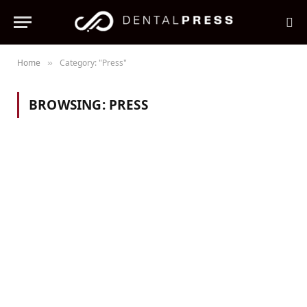
Home
Category: "Press"
»
BROWSING:
PRESS