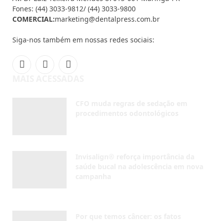
AGOSTO 5, 2026
Invisalign® reforça importância da
saúde bucal na adolescência em nova
campanha
AGOSTO 4, 2026
Por que temos câncer: os fatos
AGOSTO 4, 2026
NOVIDADES
Inscreva-se
Receba em seu e-mail as últimas notícias do mundo da
odontologia