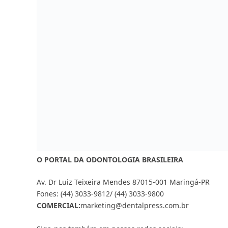
O PORTAL DA ODONTOLOGIA BRASILEIRA
Av. Dr Luiz Teixeira Mendes 87015-001 Maringá-PR
Fones: (44) 3033-9812/ (44) 3033-9800
COMERCIAL:
marketing@dentalpress.com.br
Siga-nos também em nossas redes sociais:
Facebook
Instagram
YouTube
MAIS ACESSADAS
CFO muda regras de sedação em
procedimentos odontológicos
AGOSTO 5, 2026