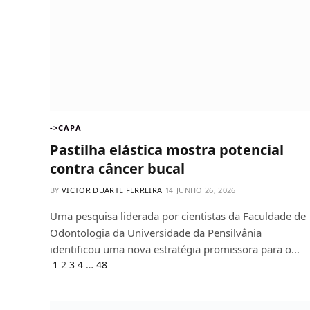
->CAPA
Pastilha elástica mostra potencial
contra câncer bucal
BY
VICTOR DUARTE FERREIRA
JUNHO 26, 2026
Uma pesquisa liderada por cientistas da Faculdade de
Odontologia da Universidade da Pensilvânia
identificou uma nova estratégia promissora para o…
Previous
Next
1
2
3
4
…
48