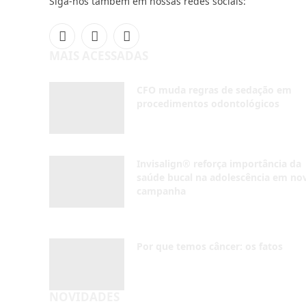
Invisalign® reforça importância da
saúde bucal na adolescência em no
campanha
AGOSTO 4, 2026
Por que temos câncer: os fatos
AGOSTO 4, 2026
NOVIDADES
Inscreva-se
Receba em seu e-mail as últimas notícias do
mundo da odontologia