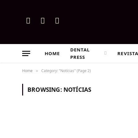
Instagram
Facebook
YouTube
DENTAL
HOME
REVIST
PRESS
Home
Category: "Notícias" (Page 2)
»
BROWSING:
NOTÍCIAS