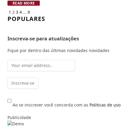
READ MORE
Previous
Next
1
2
3
4
…
9
POPULARES
Inscreva-se para atualizações
Fique por dentro das últimas novidades novidades
Ao se inscrever você concorda com as
Politicas de uso
Publicidade