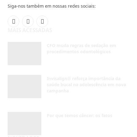
Invisalign® reforça importância da
saúde bucal na adolescência em nova
campanha
AGOSTO 4, 2026
Por que temos câncer: os fatos
AGOSTO 4, 2026
NOVIDADES
Inscreva-se
Receba em seu e-mail as últimas notícias do mundo da
odontologia