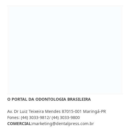
O PORTAL DA ODONTOLOGIA BRASILEIRA
Av. Dr Luiz Teixeira Mendes 87015-001 Maringá-PR
Fones: (44) 3033-9812/ (44) 3033-9800
COMERCIAL:
marketing@dentalpress.com.br
Siga-nos também em nossas redes sociais:
Facebook
Instagram
YouTube
MAIS ACESSADAS
CFO muda regras de sedação em
procedimentos odontológicos
AGOSTO 5, 2026