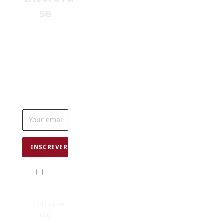
seu e-mail as
últimas
notícias do
mundo da
odontologia
Eu
concordo com
os termos
da
Política de
uso
© 1990 - 2026 - Dental Press Ensino e Pesquisa. Todos
Direitos Reservados