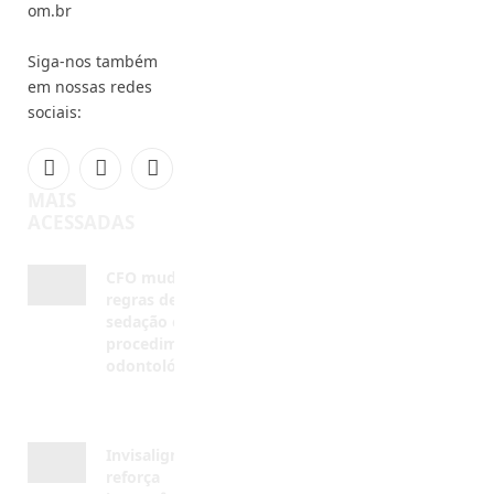
em nossas redes
sociais:
Facebook
Instagram
YouTube
MAIS
ACESSADAS
CFO muda
regras de
sedação em
procedimentos
odontológicos
AGOSTO 5, 2026
Invisalign®
reforça
importância
da saúde
bucal na
adolescência