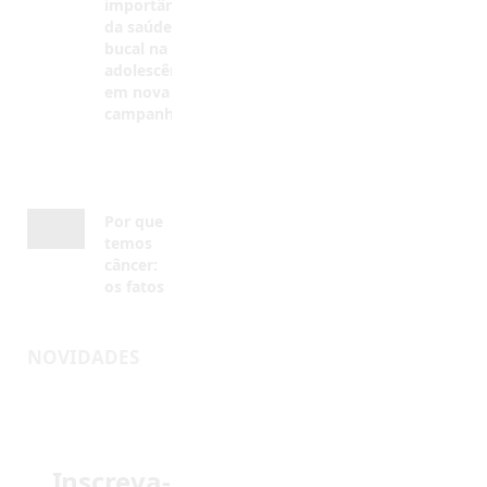
em nova
campanha
AGOSTO 4,
2026
Por que
temos
câncer:
os fatos
AGOSTO 4,
2026
NOVIDADES
Inscreva-
se
Receba em