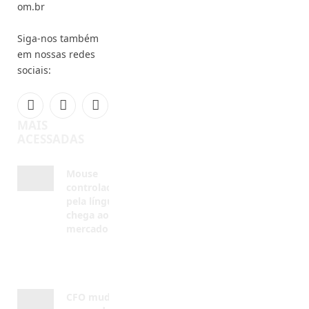
em nossas redes
sociais:
Facebook
Instagram
YouTube
MAIS
ACESSADAS
Mouse
controlado
pela língua
chega ao
mercado
AGOSTO 7,
2026
CFO muda
regras de
sedação em
procedimentos
odontológicos