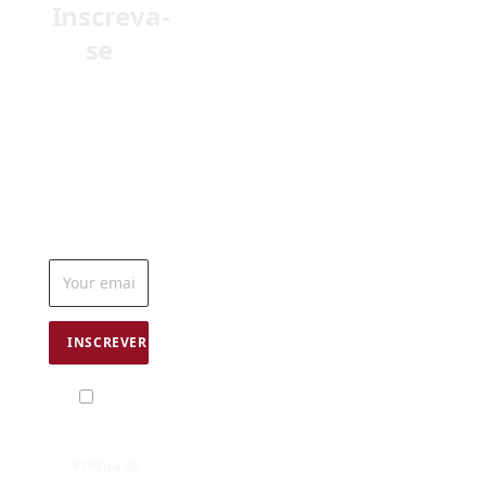
Receba em
seu e-mail as
últimas
notícias do
mundo da
odontologia
Eu
concordo com
os termos
da
Política de
uso
© 1990 - 2026 - Dental Press Ensino e Pesquisa. Todos
Direitos Reservados