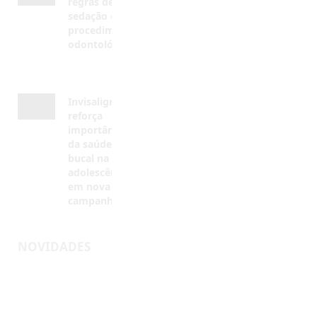
AGOSTO 5, 2026
Invisalign®
reforça
importância
da saúde
bucal na
adolescência
em nova
campanha
AGOSTO 4,
2026
NOVIDADES
Inscreva-
se