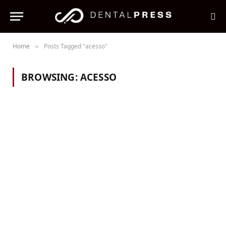
Home
Posts Tagged "acesso"
»
BROWSING:
ACESSO