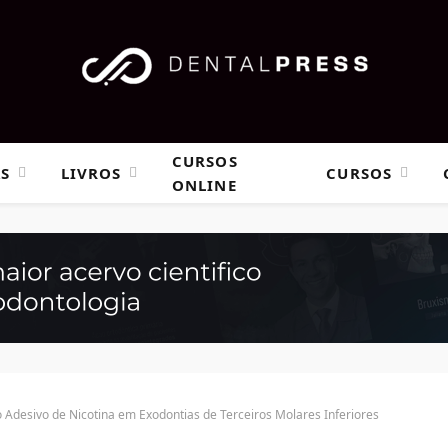
CURSOS
AS
LIVROS
CURSOS
ONLINE
o Adesivo de Nicotina em Exodontias de Terceiros Molares Inferiores