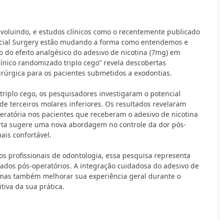
voluindo, e estudos clínicos como o recentemente publicado
lofacial Surgery estão mudando a forma como entendemos e
ão do efeito analgésico do adesivo de nicotina (7mg) em
línico randomizado triplo cego” revela descobertas
rúrgica para os pacientes submetidos a exodontias.
 triplo cego, os pesquisadores investigaram o potencial
de terceiros molares inferiores. Os resultados revelaram
ratória nos pacientes que receberam o adesivo de nicotina
rta sugere uma nova abordagem no controle da dor pós-
ais confortável.
os profissionais de odontologia, essa pesquisa representa
dos pós-operatórios. A integração cuidadosa do adesivo de
 mas também melhorar sua experiência geral durante o
iva da sua prática.