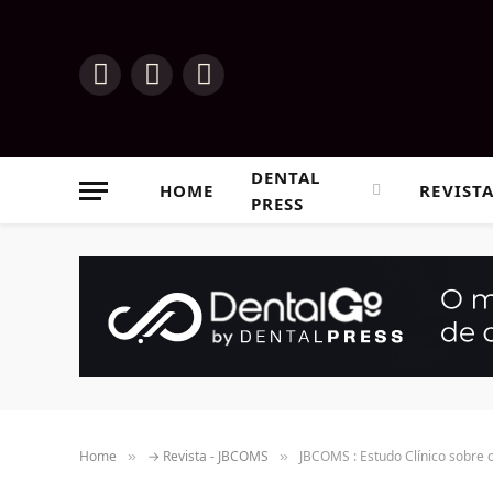
Instagram
Facebook
YouTube
DENTAL
HOME
REVIST
PRESS
Home
→ Revista - JBCOMS
JBCOMS : Estudo Clínico sobre 
»
»