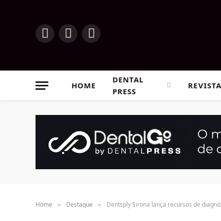
Instagram
Facebook
YouTube
DENTAL
HOME
REVIST
PRESS
Home
Destaque
Dentsply Sirona lança recursos de diagnóst
»
»