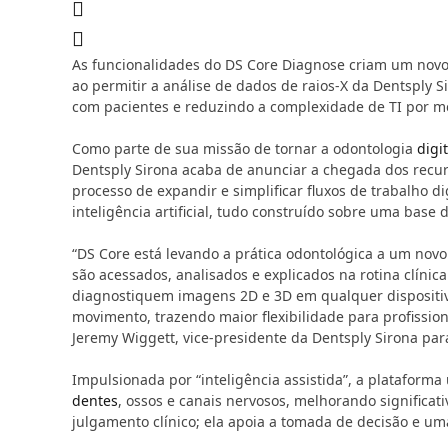
As funcionalidades do DS Core Diagnose criam um novo n
ao permitir a análise de dados de raios-X da Dentsply S
com pacientes e reduzindo a complexidade de TI por
Como parte de sua missão de tornar a odontologia
digit
Dentsply Sirona acaba de anunciar a chegada dos recur
processo de expandir e simplificar fluxos de trabalho 
inteligência artificial, tudo construído sobre uma base 
“DS Core está levando a prática odontológica a um no
são acessados, analisados e explicados na rotina clínic
diagnostiquem imagens 2D e 3D em qualquer dispositivo
movimento, trazendo maior flexibilidade para profissio
Jeremy Wiggett, vice-presidente da Dentsply Sirona pa
Impulsionada por “inteligência assistida”, a plataforma
dentes
, ossos e canais nervosos, melhorando significat
julgamento clínico; ela apoia a tomada de decisão e u