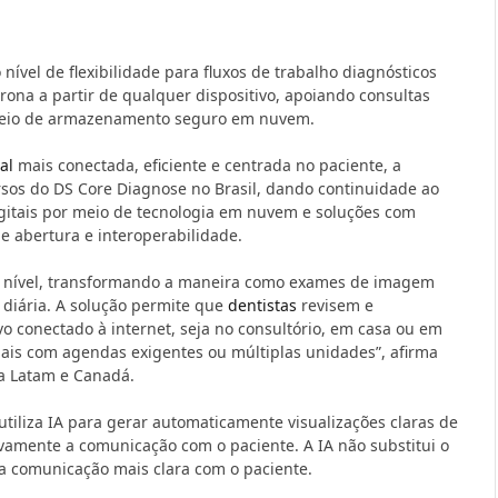
ível de flexibilidade para fluxos de trabalho diagnósticos
irona a partir de qualquer dispositivo, apoiando consultas
 meio de armazenamento seguro em nuvem.
al
mais conectada, eficiente e centrada no paciente, a
sos do DS Core Diagnose no Brasil, dando continuidade ao
digitais por meio de tecnologia em nuvem e soluções com
de abertura e interoperabilidade.
vo nível, transformando a maneira como exames de imagem
a diária. A solução permite que
dentistas
revisem e
 conectado à internet, seja no consultório, em casa ou em
nais com agendas exigentes ou múltiplas unidades”, afirma
ra Latam e Canadá.
 utiliza IA para gerar automaticamente visualizações claras de
ivamente a comunicação com o paciente. A IA não substitui o
ma comunicação mais clara com o paciente.