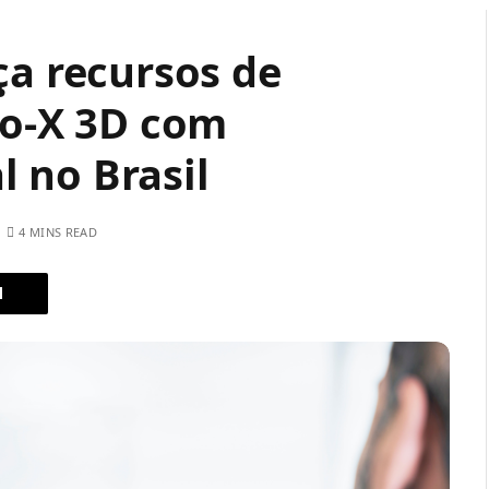
ça recursos de
io-X 3D com
al no Brasil
4 MINS READ
l