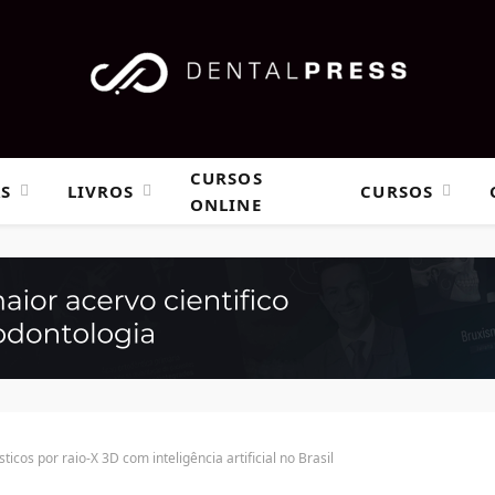
CURSOS
AS
LIVROS
CURSOS
ONLINE
icos por raio-X 3D com inteligência artificial no Brasil