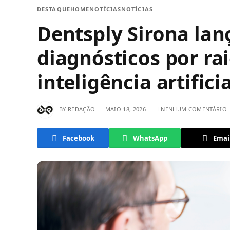
DESTAQUE
HOME
NOTÍCIAS
NOTÍCIAS
Dentsply Sirona lan
diagnósticos por ra
inteligência artifici
BY
REDAÇÃO
MAIO 18, 2026
NENHUM COMENTÁRIO
Facebook
WhatsApp
Emai