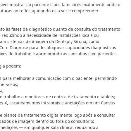
vel mostrar ao paciente e aos familiares exatamente onde o
ruturas ao redor, ajudando-os a ver e compreender
to às fases de diagnóstico quanto de consulta do tratamento
, reduzindo a necessidade de instalações locais ou
lizam sistemas de imagem da Dentsply Sirona, como
 Core Diagnose para desbloquear capacidades diagnósticas
uxos de trabalho e aprimorando as consultas com pacientes.
ogia podem:
CT para melhorar a comunicação com o paciente, permitindo
nervosos;
a;
 trabalho a monitores de centros de tratamento e tablets;
os-X, escaneamentos intraorais e anotações em um Canvas
e planos de tratamento digitalmente logo após a consulta;
dados de imagem dentro ou fora do consultório;
 medições — em qualquer sala clínica, reduzindo a